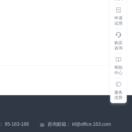
申请
试用
购买
咨询
帮助
中心
服务
优势
：
95-163-188
咨询邮箱：
kf@office.163.com