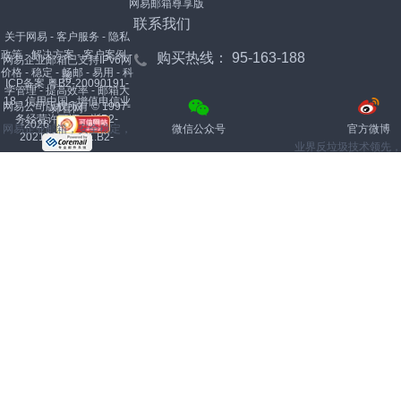
网易邮箱尊享版
联系我们
关于网易
-
客户服务
-
隐私
政策
-
解决方案
-
客户案例
-
购买热线：
95-163-188
网易企业邮箱已支持IPv6网
价格
-
稳定
-
畅邮
-
易用
-
科
络
ICP备案 粤B2-20090191-
学管理
-
提高效率
-
邮箱大
18
-
信用中国
-
增值电信业
网易公司版权所有 © 1997-
师官网
务经营许可证：浙B2-
-
2026
网易企业邮箱，安全稳定，
微信公众号
官方微博
20210039，B1.B2-
业界反垃圾技术领先，