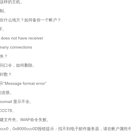
知道这样的主机。
限制。
保存在什么地方？如何备份一个帐户？
名字。
es not have receiver
any connections
件夹？
了访问口令，如何删除。
件封数？
ssage format error”
的连接。
mail 显示不全。
CCC78。
法创建文件夹。IMAP命令失败。
8000ccc0，0x8000ccc0D报错提示：找不到电子邮件服务器，请在帐户