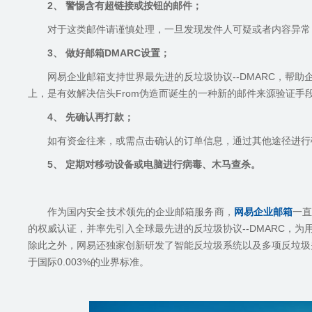
2、
警惕含有超链接或按钮的邮件；
对于这类邮件请谨慎处理，一旦发现发件人可疑或者内容异常
3、
做好邮箱
DMARC
设置；
网易企业邮箱支持世界最先进的反垃圾协议
--DMARC
，帮助
上，是有效解决信头
From
伪造而诞生的一种新的邮件来源验证手
4、
先确认再打款；
如有资金往来，或需点击确认的订单信息，通过其他途径进行
5、
定期对移动设备或电脑进行病毒、木马查杀。
作为国内安全技术领先的企业邮箱服务商，
网易企业邮箱
一
的权威认证，并率先引入全球最先进的反垃圾协议
--DMARC
，为
除此之外，网易还独家创新研发了智能反垃圾系统以及多项反垃圾
于国际
0.003%
的业界标准。