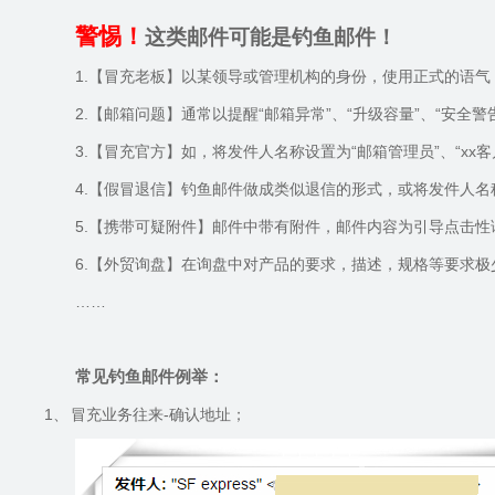
警惕！
这类邮件可能是钓鱼邮件！
1.
【冒充老板】以某领导或管理机构的身份，使用正式的语气
2.
【邮箱问题】通常以提醒
“
邮箱异常
”
、
“
升级容量
”
、
“
安全警
3.
【冒充官方】如，将发件人名称设置为
“
邮箱管理员
”
、
“xx
客
4.
【假冒退信】钓鱼邮件做成类似退信的形式，或将发件人名
5.
【携带可疑附件】邮件中带有附件，邮件内容为引导点击性
6.
【外贸询盘】在询盘中对产品的要求，描述，规格等要求极
……
常见钓鱼邮件例举：
1、
冒充业务往来
-
确认地址；